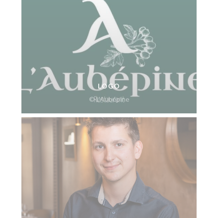
LOGO
© L’Aubépine