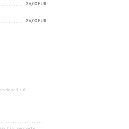
36,00 EUR
36,00 EUR
s de nori, cuir
es, halloumi snacké.