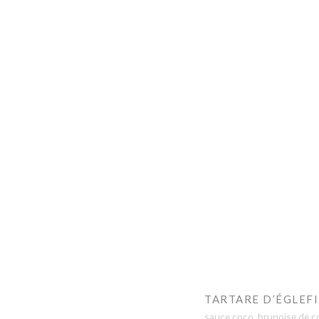
TARTARE D’ÉGLEF
sauce coco, brunoise de conc