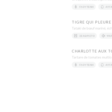
ΓΛΟΥΤΈΝΗ
ΑΥΓ
TIGRE QUI PLEURE
Tataki de bœuf mariné, écha
ΞΕΧΩΡΙΣΤΌ
ΨΆΡ
CHARLOTTE AUX 
Tartare de tomates multicol
ΓΛΟΥΤΈΝΗ
ΑΥΓ