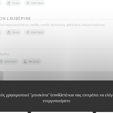
Ά
ΓΆΛΑ
ΚΑΡΎΔΙΑ
ON L’AUBÉPINE
re mascarpone et vanille, confit de fraises, gel fraise, fraises fraîches.
Ά
ΓΆΛΑ
ΚΑΡΎΔΙΑ
ubarbe.
ΚΑΡΎΔΙΑ
ΘΕΙΏΔΗ
ός χρησιμοποιεί "μπισκότα" (cookies) και σας επιτρέπει να ελέγξ
ενεργοποιήσετε