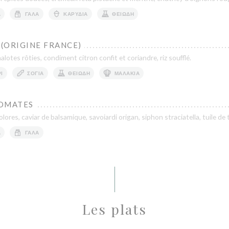
Ά
ΓΆΛΑ
ΚΑΡΎΔΙΑ
ΘΕΙΏΔΗ
 (ORIGINE FRANCE)
lotes rôties, condiment citron confit et coriandre, riz soufflé.
Ι
ΣΌΓΙΑ
ΘΕΙΏΔΗ
ΜΑΛΆΚΙΑ
TOMATES
ores, caviar de balsamique, savoiardi origan, siphon straciatella, tuile de
Ά
ΓΆΛΑ
Les plats