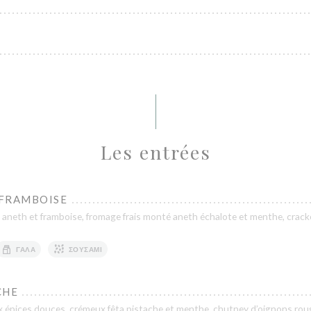
Les entrées
 FRAMBOISE
aneth et framboise, fromage frais monté aneth échalote et menthe, cracker
ΓΆΛΑ
ΣΟΥΣΆΜΙ
CHE
 épices douces, crémeux fêta pistache et menthe, chutney d’oignons roug