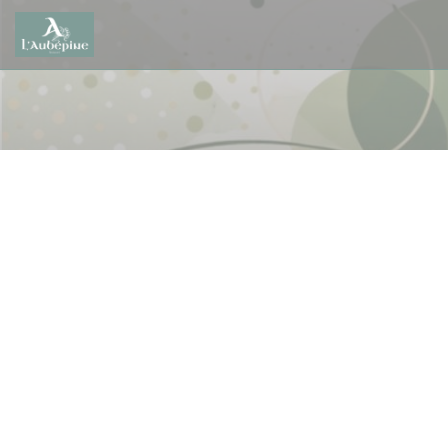
Πίνακας διαχείρισης "Μπισκότων" (Cookies)