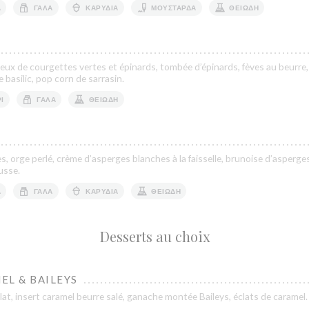
Ά
ΓΆΛΑ
ΚΑΡΎΔΙΑ
ΜΟΥΣΤΆΡΔΑ
ΘΕΙΏΔΗ
rémeux de courgettes vertes et épinards, tombée d’épinards, fèves au beurre,
 basilic, pop corn de sarrasin.
Ι
ΓΆΛΑ
ΘΕΙΏΔΗ
, orge perlé, crème d’asperges blanches à la faisselle, brunoise d’asperges
usse.
Ά
ΓΆΛΑ
ΚΑΡΎΔΙΑ
ΘΕΙΏΔΗ
Desserts au choix
EL & BAILEYS
at, insert caramel beurre salé, ganache montée Baileys, éclats de caramel.