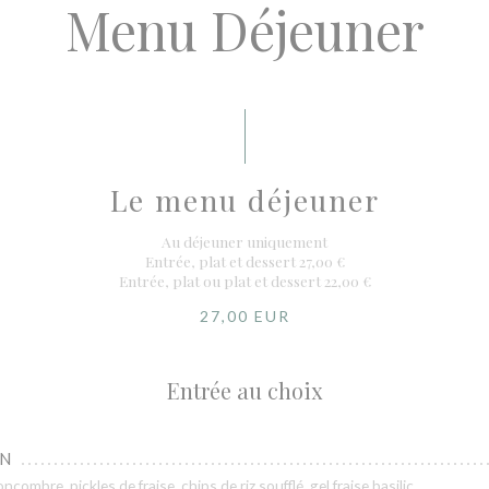
Menu Déjeuner
Le menu déjeuner
Au déjeuner uniquement
Entrée, plat et dessert 27,00 €
Entrée, plat ou plat et dessert 22,00 €
27,00 EUR
Entrée au choix
IN
ombre, pickles de fraise, chips de riz soufflé, gel fraise basilic.