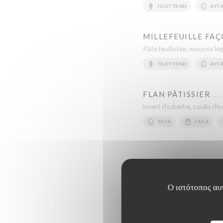
ΓΛΟΥΤΈΝΗ
ΑΥΓ
MILLEFEUILLE FAÇ
Pâte feuilletée, mousse légè
ΓΛΟΥΤΈΝΗ
ΑΥΓ
FLAN PÂTISSIER
insert rhubarbe, coulis rh
ΑΥΓΆ
ΓΆΛΑ
Ο ιστότοπος αυτ