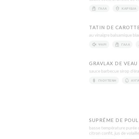
ΓΆΛΑ
ΚΑΡΎΔΙΑ
TATIN DE CAROTT
au vinaigre balsamique blan
ΨΆΡΙ
ΓΆΛΑ
GRAVLAX DE VEAU 
sauce barbecue sirop d’érab
ΓΛΟΥΤΈΝΗ
ΑΥΓ
SUPRÊME DE POULE
basse température purée de
citron confit, jus de volaill