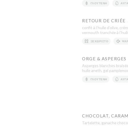
ΓΛΟΥΤΈΝΗ
ΑΥΓ
RETOUR DE CRIÉE
confit à l’huile d’olive, c
vermouth tranchée à l’huile
ΞΕΧΩΡΙΣΤΌ
ΨΆΡ
ORGE & ASPERGES
Asperges blanches braisées
huile aneth, gel pamplemo
ΓΛΟΥΤΈΝΗ
ΑΥΓ
CHOCOLAT, CARAM
Tartelette, ganache chocol