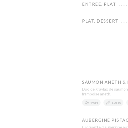
ENTRÉE, PLAT
PLAT, DESSERT
SAUMON ANETH &
Duo de gravlax de saumon 
framboise aneth.
ΨΆΡΙ
ΣΌΓΙΑ
AUBERGINE PISTA
Croquette d’aubergine aux