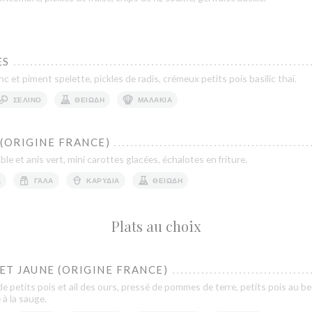
ES
c et piment spelette, pickles de radis, crémeux petits pois basilic thaï.
ΣΈΛΙΝΟ
ΘΕΙΏΔΗ
ΜΑΛΆΚΙΑ
(ORIGINE FRANCE)
le et anis vert, mini carottes glacées, échalotes en friture.
Ά
ΓΆΛΑ
ΚΑΡΎΔΙΑ
ΘΕΙΏΔΗ
Plats au choix
T JAUNE (ORIGINE FRANCE)
 petits pois et ail des ours, pressé de pommes de terre, petits pois au b
e à la sauge.